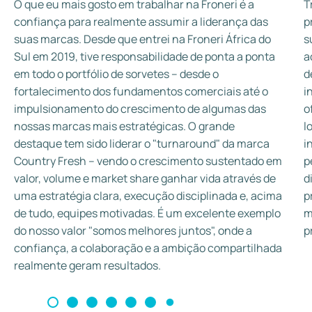
O que eu mais gosto em trabalhar na Froneri é a
T
confiança para realmente assumir a liderança das
p
suas marcas. Desde que entrei na Froneri África do
s
Sul em 2019, tive responsabilidade de ponta a ponta
a
em todo o portfólio de sorvetes – desde o
d
fortalecimento dos fundamentos comerciais até o
i
impulsionamento do crescimento de algumas das
o
nossas marcas mais estratégicas. O grande
l
destaque tem sido liderar o "turnaround" da marca
i
Country Fresh – vendo o crescimento sustentado em
p
valor, volume e market share ganhar vida através de
d
uma estratégia clara, execução disciplinada e, acima
p
de tudo, equipes motivadas. É um excelente exemplo
m
do nosso valor "somos melhores juntos", onde a
p
confiança, a colaboração e a ambição compartilhada
realmente geram resultados.