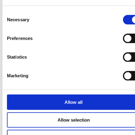
PLANETA & SOCIEDADE
Consent
Sustentabilidade
Necessary
Selection
Preferences
Statistics
Marketing
Allow all
Allow selection
Aumento de unidades de