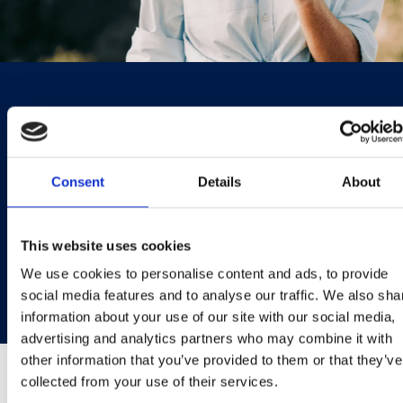
PLANETA & SOCIEDADE
Impulsionando o crescimento
Consent
Details
About
do mercado de sorvetes
premium, e ao mesmo tempo
This website uses cookies
sendo responsáveis com o
We use cookies to personalise content and ads, to provide
meio ambiente e a sociedade.
social media features and to analyse our traffic. We also sha
information about your use of our site with our social media,
advertising and analytics partners who may combine it with
other information that you’ve provided to them or that they’ve
collected from your use of their services.