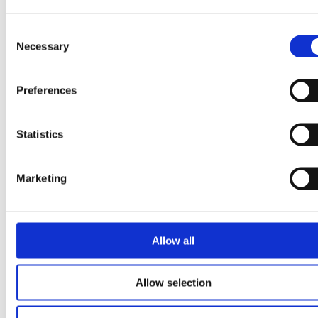
PLANETA & SOCIEDADE
Consent
Sustentabilidade
Necessary
Selection
Preferences
Statistics
Marketing
Allow all
Allow selection
Aumento de unidades de