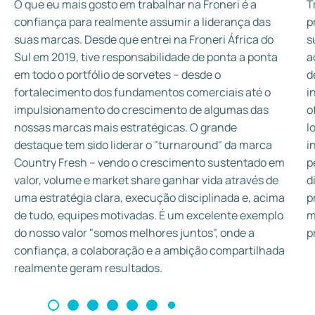
O que eu mais gosto em trabalhar na Froneri é a
T
confiança para realmente assumir a liderança das
p
suas marcas. Desde que entrei na Froneri África do
s
Sul em 2019, tive responsabilidade de ponta a ponta
a
em todo o portfólio de sorvetes – desde o
d
fortalecimento dos fundamentos comerciais até o
i
impulsionamento do crescimento de algumas das
o
nossas marcas mais estratégicas. O grande
l
destaque tem sido liderar o "turnaround" da marca
i
Country Fresh – vendo o crescimento sustentado em
p
valor, volume e market share ganhar vida através de
d
uma estratégia clara, execução disciplinada e, acima
p
de tudo, equipes motivadas. É um excelente exemplo
m
do nosso valor "somos melhores juntos", onde a
p
confiança, a colaboração e a ambição compartilhada
realmente geram resultados.