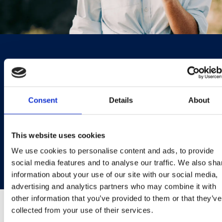
PLANETA & SOCIEDADE
Impulsionando o crescimento
Consent
Details
About
do mercado de sorvetes
premium, e ao mesmo tempo
This website uses cookies
sendo responsáveis com o
We use cookies to personalise content and ads, to provide
meio ambiente e a sociedade.
social media features and to analyse our traffic. We also sha
information about your use of our site with our social media,
advertising and analytics partners who may combine it with
other information that you’ve provided to them or that they’ve
collected from your use of their services.